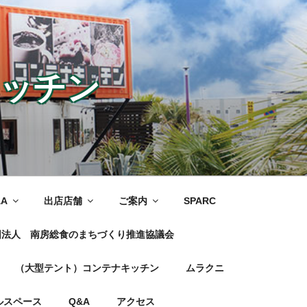
ッチン
&A
出店店舗
ご案内
SPARC
団法人 南房総食のまちづくり推進協議会
（大型テント）コンテナキッチン
ムラクニ
ルスペース
Q&A
アクセス