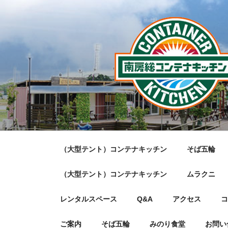
コ
ン
テ
ン
ツ
へ
ス
キ
ッ
プ
（大型テント）コンテナキッチン
そば五輪
（大型テント）コンテナキッチン
ムラクニ
レンタルスペース
Q&A
アクセス
コ
ご案内
そば五輪
みのり食堂
お問い