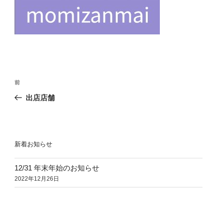
投
前
前
稿
の
出店店舗
ナ
投
ビ
稿
ゲ
ー
新着お知らせ
シ
12/31 年末年始のお知らせ
ョ
2022年12月26日
ン