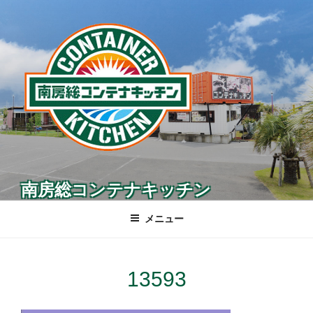
コ
ン
テ
ン
ツ
へ
ス
キ
ッ
プ
南房総コンテナキッチン
メニュー
13593