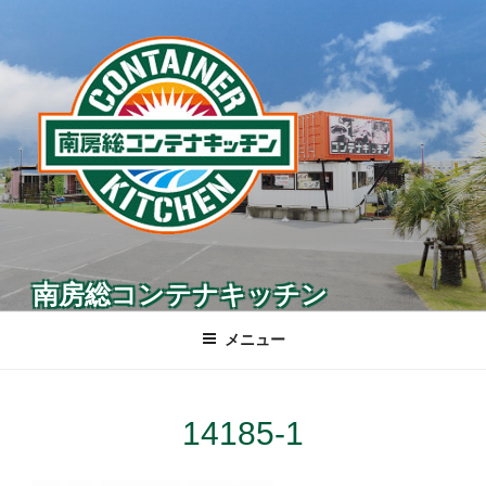
コ
ン
テ
ン
ツ
へ
ス
キ
ッ
プ
南房総コンテナキッチン
メニュー
14185-1