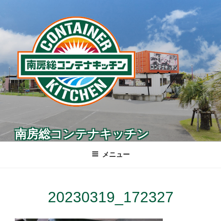
コ
ン
テ
ン
ツ
へ
ス
キ
ッ
プ
南房総コンテナキッチン
メニュー
20230319_172327