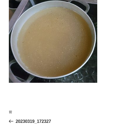
投
前
前
稿
の
20230319_172327
ナ
投