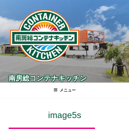
コ
ン
テ
ン
ツ
へ
ス
キ
ッ
プ
南房総コンテナキッチン
メニュー
image5s