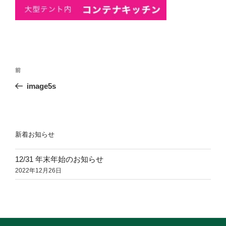
投
前
前
稿
の
image5s
ナ
投
ビ
稿
ゲ
ー
新着お知らせ
シ
12/31 年末年始のお知らせ
ョ
2022年12月26日
ン