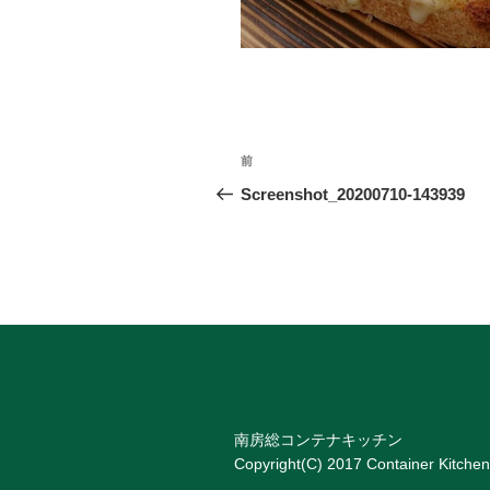
投
前
前
稿
の
Screenshot_20200710-143939
投
ナ
稿
ビ
ゲ
ー
シ
ョ
南房総コンテナキッチン
ン
Copyright(C) 2017 Container Kitchen