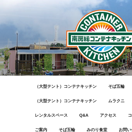
コ
ン
テ
ン
ツ
へ
ス
キ
ッ
プ
（大型テント）コンテナキッチン
そば五輪
（大型テント）コンテナキッチン
ムラクニ
レンタルスペース
Q&A
アクセス
コ
ご案内
そば五輪
みのり食堂
お問い