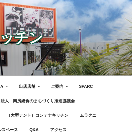
ッチン
&A
出店店舗
ご案内
SPARC
団法人 南房総食のまちづくり推進協議会
（大型テント）コンテナキッチン
ムラクニ
ルスペース
Q&A
アクセス