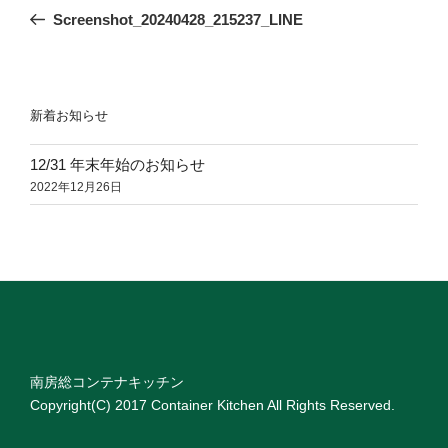
稿
の
Screenshot_20240428_215237_LINE
ナ
投
ビ
稿
ゲ
ー
新着お知らせ
シ
12/31 年末年始のお知らせ
ョ
2022年12月26日
ン
南房総コンテナキッチン
Copyright(C) 2017 Container Kitchen All Rights Reserved
.