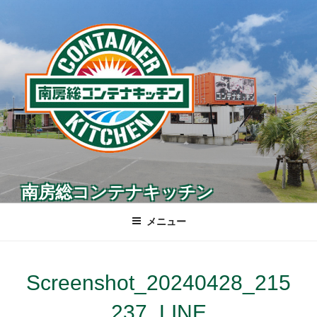
コ
ン
テ
ン
ツ
へ
ス
キ
ッ
プ
南房総コンテナキッチン
メニュー
Screenshot_20240428_215
237_LINE