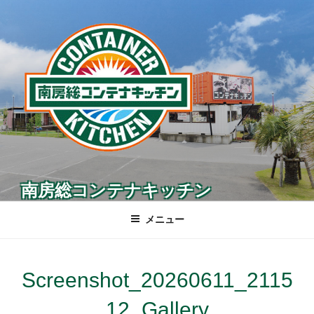
コ
ン
テ
ン
ツ
へ
ス
キ
ッ
プ
南房総コンテナキッチン
メニュー
Screenshot_20260611_2115
12_Gallery